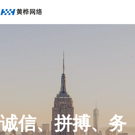
诚信、拼搏、务